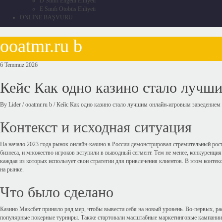
D Sınıfı Engelli Ehliyeti
E Sınıfı Otobüs Ehliyeti
ONLİNE BAŞVURU
ooatmr.ru b
6 Temmuz 2026
Кейс Как одно казино стало лучш
By
Lider
/
ooatmr.ru b
/
Кейс Как одно казино стало лучшим онлайн-игровым заведением 
Контекст и исходная ситуация
На начало 2023 года рынок онлайн-казино в России демонстрировал стремительный рост
бизнеса, и множество игроков вступили в выводный сегмент. Тем не менее, конкуренци
каждая из которых использует свои стратегии для привлечения клиентов. В этом контек
на рынке.
Что было сделано
Казино Максбет приняло ряд мер, чтобы вывести себя на новый уровень. Во-первых, ра
популярные покерные турниры. Также стартовали масштабные маркетинговые кампании,