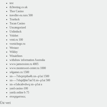
test
th3testing.co.uk
Thor Casino
traveller-eu.ruru 500
Trueluck
Tucan Casino
Uncategorized
Unlimluck
Velobet
vrnti.ru 100
vsenichego.ru
Westace
Wildzy
Winairlines
withdraw information Australia
www.jamsession.ru 4005
www.montessori-center.ru 1000
x4games.ru 1500
xn—-7sbcprrpiba4h.xn--p1ai 1500
xn—-7sbqidjhte7an7d.xn--p1ai 500
xn--e1ahcabvdwq.xn--p1ai a
yard-casino-100
yardz.online b 75
στοιχηματικες
Üst veri