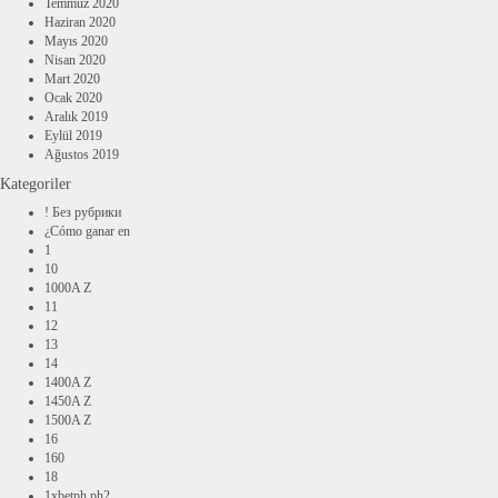
Temmuz 2020
Haziran 2020
Mayıs 2020
Nisan 2020
Mart 2020
Ocak 2020
Aralık 2019
Eylül 2019
Ağustos 2019
Kategoriler
! Без рубрики
¿Cómo ganar en
1
10
1000A Z
11
12
13
14
1400A Z
1450A Z
1500A Z
16
160
18
1xbetph.ph2