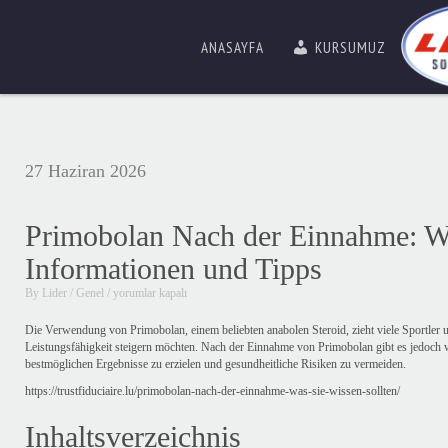
ANASAYFA
KURSUMUZ
27 Haziran 2026
Primobolan Nach der Einnahme: W
Informationen und Tipps
Primobolan
By
Lider
/
Genel
/
yorumlar kapalı
Nach
der
Die Verwendung von Primobolan, einem beliebten anabolen Steroid, zieht viele Sportler u
Einnahme:
Leistungsfähigkeit steigern möchten. Nach der Einnahme von Primobolan gibt es jedoch 
Wichtige
bestmöglichen Ergebnisse zu erzielen und gesundheitliche Risiken zu vermeiden.
Informationen
https://trustfiduciaire.lu/primobolan-nach-der-einnahme-was-sie-wissen-sollten/
und
Tipps
Inhaltsverzeichnis
için