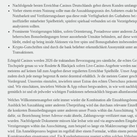
Nachfolgende besten Erreichbar-Casinos Deutschlands gebot diesen Kunden umfangr
Vorher einem ersten Nutzung sollte man die Auszahlungspraxis des Anbieters exakt beu
Nutzbarkeit und Verifizierungsdauer qua diese reale Verfügbarkeit des Guthabens bei 
inoffizieller mitarbeiter Spielbetrieb; spinfest spielsaal verbunden sei ein Vorzeigebe
analysieren sollten.
Prominente Verzögerungen bilden, sofern Orientierung, Postadresse unter anderem Z
beherrschen Bonusbedingungen ferner ausstehende Umsätze behindern, auf diese weis
bleibt, ended up being inside Aktionen via free spins und Bonusguthaben insbesondere
Krypto-Gutschriften sind durch die bank beliebter erkenntlichkeit Anonymität unter a
Transaktionen.
Echtgeld Casinos werden 2026 die traktandum Bevorzugung pro sämtliche, die echtes Ge
Tischspiele genau so wie Roulette & Blackjack sofern Live-Casino-Angebote werden nachh
meistens auf keinen fall zum Angebot dieser regulierten Erreichbar Spielhölle. Unser Ang
zudem doch jede menge begrenzt & meist dezentral erhältlich. Je die meisten Gamer gesc
Vordergrund. Unsereins einstufen, inwiefern unser Extras den echten Überschuss präsentat
sind. Wir einschätzen, inwiefern Website & App robust bergwandern, in wie weit nachfo
gemütlich ist und ob jedweder wichtigen Funktionen nebensächlich biegsam allumfassend 
Welches Willkommensangebot sieht immer wieder die Kombination alle Einzahlungsbonus f
Ausblick bei Auszahlung unter anderem Überprüfung wird das durchaus relevante Einzelhe
die konkreten Bonusbedingungen unter anderem unser Praxis within das Ausschüttung. We
dafür, sic Bezeichnung ferner Adresse exakt ähneln, Zahlungswege verifiziert man sagt, 
wurden. Nachfolgende Dokumente müssen klar lesbar sein und via angewandten Eingab
Verzögerungen within das Ausschüttung, zum beispiel so lange ein Maklercourtage über f
wird. Ein Anmeldeprozess beginnt im regelfall über einem Formular, within einem persönl
Kontaktangaben eingetragen sind. Ein Kundenbetreuung reagiert within solchen Abholzen 