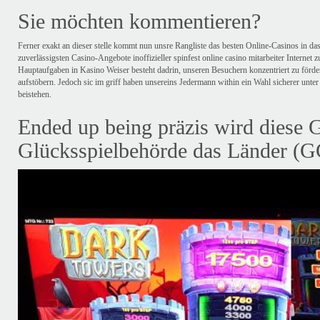
Sie möchten kommentieren?
Ferner exakt an dieser stelle kommt nun unsre Rangliste das besten Online-Casinos in das
zuverlässigsten Casino-Angebote inoffizieller
spinfest online casino
mitarbeiter Internet z
Hauptaufgaben in Kasino Weiser besteht dadrin, unseren Besuchern konzentriert zu förde
aufstöbern. Jedoch sic im griff haben unsereins Jedermann within ein Wahl sicherer unte
beistehen.
Ended up being präzis wird diese
Glücksspielbehörde das Länder (