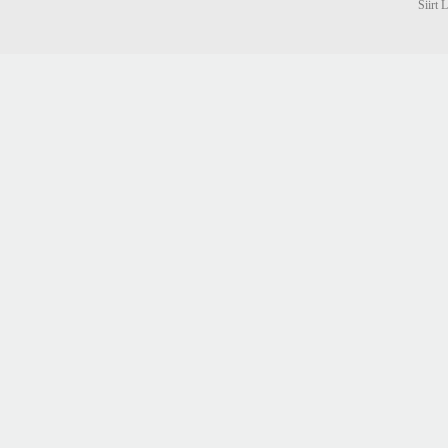
Siirt 