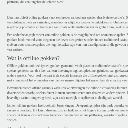
platform, dat een uitgebreide selectie biedt.
için
Daarnaast biedt online gokken vaak een breder aanbod aan spellen dan fysieke casino’s. 
verschillende titels en varianten, waardoor er altijd iets nieuws te ontdekken is. Online c
regelmatig promoties en bonussen aan, zoals welkomstbonussen en gratis spins, wat de aa
Een ander belangrijk aspect van online gokken is de mogelijkheid om anoniem te spelen. V
gokken biedt, vooral voor diegenen die liever niet gezien worden in een traditioneel casi
creëren voor nieuwe spelers die nog niet zeker zijn van hun vaardigheden of die gewoon 
van anderen.
Wat is offline gokken?
Offline gokken, ook wel fysiek gokken genoemd, vindt plaats in traditionele casino’s, sp
spelers genieten van de sfeer van een live omgeving, compleet met geluiden van gokkasten,
andere spelers. Voor veel mensen is de sociale interactie die offline gokken met zich mee
met vrienden of het ontmoeten van nieuwe mensen tijdens het spelen kan de ervaring veel
Bovendien bieden offline casino’s vaak unieke ervaringen die online niet volledig kunnen
dealerspellen waarbij spelers direct kunnen communiceren met dealers en andere spelers. 
levendige casino-omgeving biedt, zijn vaak moeilijk te repliceren in de digitale wereld.
Echter, offline gokken heeft ook zijn beperkingen. De openingstijden zijn vaak beperkt, 
casino te bereiken. Dit kan tijdrovend zijn en leidt soms tot hogere kosten, zoals vervoer
spellen in fysieke casino’s vaak beperkter dan die van online platforms, waardoor spelers n
spellen.